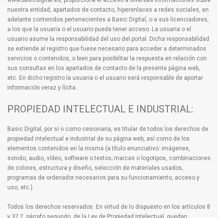
www.basicdigital.es, proporciona el acceso a diversas informaciones sobre
nuestra entidad, apartados de contacto, hiperenlaces a redes sociales, en
adelante contenidos pertenecientes a Basic Digital, o a sus licenciadores,
a los que la usuaria o el usuario pueda tener acceso. La usuaria o el
usuario asume la responsabilidad del uso del portal. Dicha responsabilidad
se extiende al registro que fuese necesario para acceder a determinados
servicios o contenidos, o bien para posibilitar la respuesta en relación con
sus consultas en los apartados de contacto de la presente página web,
etc. En dicho registro la usuaria o el usuario será responsable de aportar
información veraz y lícita.
PROPIEDAD INTELECTUAL E INDUSTRIAL:
Basic Digital, por sí o como cesionaria, es titular de todos los derechos de
propiedad intelectual e industrial de su página web, así como de los
elementos contenidos en la misma (a título enunciativo: imágenes,
sonido, audio, vídeo, software o textos; marcas o logotipos, combinaciones
de colores, estructura y diseño, selección de materiales usados,
programas de ordenador necesarios para su funcionamiento, acceso y
uso, etc.).
Todos los derechos reservados. En virtud de lo dispuesto en los artículos 8
y 32.2, párrafo segundo, de la Ley de Propiedad Intelectual, quedan