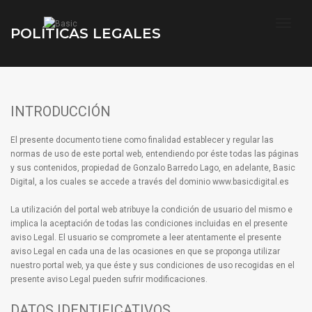
toggl
POLÍTICAS LEGALES
INTRODUCCIÓN
El presente documento tiene como finalidad establecer y regular las
normas de uso de este portal web, entendiendo por éste todas las páginas
y sus contenidos, propiedad de Gonzalo Barredo Lago, en adelante, Basic
Digital, a los cuales se accede a través del dominio www.basicdigital.es
La utilización del portal web atribuye la condición de usuario del mismo e
implica la aceptación de todas las condiciones incluidas en el presente
aviso Legal. El usuario se compromete a leer atentamente el presente
aviso Legal en cada una de las ocasiones en que se proponga utilizar
nuestro portal web, ya que éste y sus condiciones de uso recogidas en el
presente aviso Legal pueden sufrir modificaciones.
DATOS IDENTIFICATIVOS